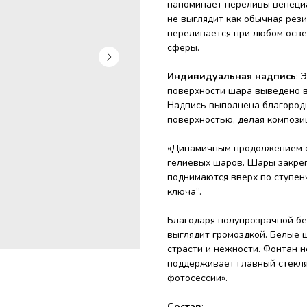
напоминает переливы венециа
не выглядит как обычная рез
переливается при любом осве
сферы.
Индивидуальная надпись
: 
поверхности шара выведено ва
Надпись выполнена благородн
поверхностью, делая компози
«Динамичным продолжением 
гелиевых шаров. Шары закреп
поднимаются вверх по ступен
ключа”.
Благодаря полупрозрачной бе
выглядит громоздкой. Белые 
страсти и нежности. Фонтан н
поддерживает главный стекля
фотосессии».
Состав
: