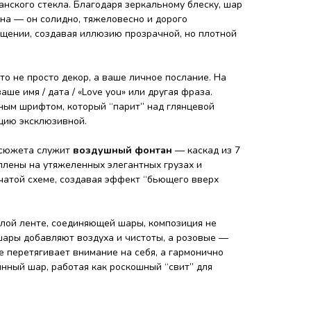
нского стекла. Благодаря зеркальному блеску, шар
ина — он солидно, тяжеловесно и дорого
щении, создавая иллюзию прозрачной, но плотной
Это не просто декор, а ваше личное послание. На
ше имя / дата / «Love you» или другая фраза.
ым шрифтом, который “парит” над глянцевой
цию эксклюзивной.
сюжета служит
воздушный фонтан
— каскад из 7
лены на утяжеленных элегантных грузах и
чатой схеме, создавая эффект “бьющего вверх
лой ленте, соединяющей шары, композиция не
шары добавляют воздуха и чистоты, а розовые —
е перетягивает внимание на себя, а гармонично
нный шар, работая как роскошный “свит” для