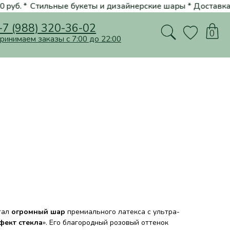
 букеты и дизайнерские шары * Доставка по городу в подарок при 
20-36-02
0
ы с 7:00 до 22:00
тал
огромный шар
премиального латекса с ультра-
ект стекла
». Его благородный розовый оттенок