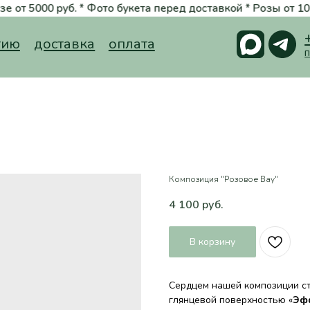
руб. * Фото букета перед доставкой * Розы от 100 руб. *
Стильные
+7 (988) 3
доставка
оплата
принимаем заказ
Композиция "Розовое Вау"
4 100
руб.
В корзину
Сердцем нашей композиции с
глянцевой поверхностью «
Эфф