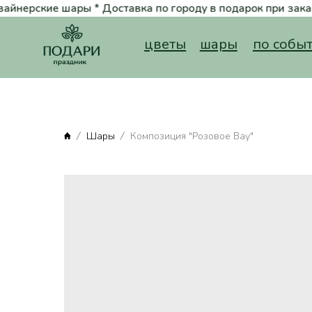
нерские шары * Доставка по городу в подарок при заказе от 5000 
Вернуться на главную
цветы
шары
по событию
Шары
Композиция "Розовое Вау"