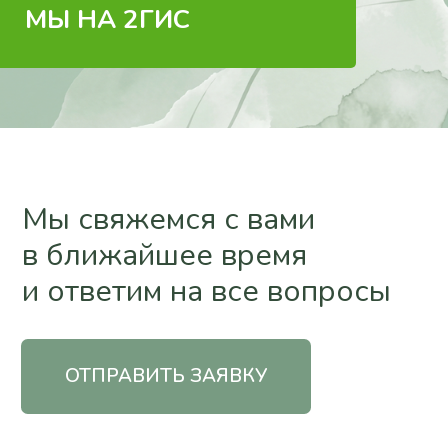
етим на все вопросы
МЫ НА 2ГИС
РАВИТЬ ЗАЯВКУ
а ИНН 234992496920. ОГРНИП 325237500181448
ых данных
ьных данных