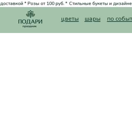
ой * Розы от 100 руб. *
Стильные букеты и дизайнерские шары * Д
цветы
шары
по событию