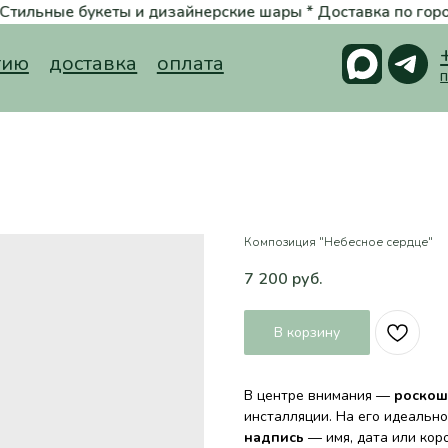
 букеты и дизайнерские шары * Доставка по городу в подарок при 
+7 (988) 3
доставка
оплата
принимаем заказ
Композиция "Небесное сердце"
7 200
руб.
В корзину
В центре внимания —
роскош
инсталляции. На его идеальн
надпись
— имя, дата или кор