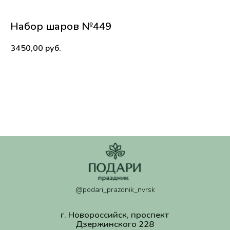
Набор шаров №449
3450,00
руб.
@podari_prazdnik_nvrsk
В корзину
г. Новороссийск, проспект
Дзержинского 228
c 08:00 - 21:00
ПОСМОТРЕТЬ НА КАРТЕ
Политика обработки персональных данных
Согласие на обработку персональных данных
Согласие на рекламную рассылку
ИП Валанчюс Надежда Сергеевна ИНН
234992496920. ОГРНИП 325237500181448