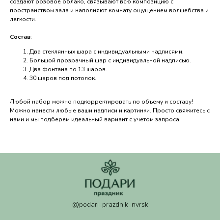
ПОСМОТРЕТЬ НА КАРТЕ
создают розовое облако, связывают всю композицию с
пространством зала и наполняют комнату ощущением волшебства и
Политика обработки персональных данных
легкости.
Согласие на обработку персональных данных
Согласие на рекламную рассылку
Состав
:
ИП Валанчюс Надежда Сергеевна ИНН
234992496920. ОГРНИП 325237500181448
Два стеклянных шара с индивидуальными надписями.
Большой прозрачный шар с индивидуальной надписью.
Два фонтана по 13 шаров.
30 шаров под потолок.
Любой набор можно подкорректировать по объему и составу!
Можно нанести любые ваши надписи и картинки. Просто свяжитесь с
нами и мы подберем идеальный вариант с учетом запроса.