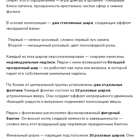
секрет этого оформления — игра фактур и уровней: глянцевый
блеск латекса, прозрачность кристально чистых сфер и сияние
фольги.
В основе композиции —
два стеклянных шара
, создающих эффект
«воздушной вазы».
· Первый — нежно-розовый, словно первый луч заката.
· Второй — насыщенный розовый, цвет пионовидной розы.
Каждый из этих шаров персонализирован — снаружи нанесены
индивидуальные надписи
. Рядом с ними возвышается
большой
прозрачный шар
— он работает как лупа или витрина, в которой
парит его собственная уникальная надпись.
По бокам от центральной группы установлены
два отдельных
фонтана
. Каждый фонтан состоит из
10 розовых шаров
,
устремленных вверх. Они создают эффект непрерывного движения,
«бьющей» радости и визуально поднимают композицию ввысь.
Рядом с фонтанами расположен фольгированный
фигурный
@podari_prazdnik_nvrsk
бантик
. Он вносит нотку сладкой нежности и завершенности —
г. Новороссийск, проспект
словно весь этот воздушный дар перевязан праздничным бантом.
Дзержинского 228
c 08:00 - 21:00
Финальный штрих — парящие под потолком
30 розовых шаров
. Они