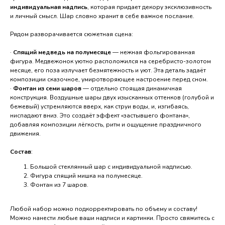
индивидуальная надпись
, которая придает декору эксклюзивность
и личный смысл. Шар словно хранит в себе важное послание.
Рядом разворачивается сюжетная сцена:
·
Спящий медведь на полумесяце
— нежная фольгированная
фигура. Медвежонок уютно расположился на серебристо-золотом
месяце, его поза излучает безмятежность и уют. Эта деталь задаёт
композиции сказочное, умиротворяющее настроение перед сном.
·
Фонтан из семи шаров
— отдельно стоящая динамичная
@podari_prazdnik_nvrsk
конструкция. Воздушные шары двух изысканных оттенков (голубой и
бежевый) устремляются вверх, как струи воды, и, изгибаясь,
г. Новороссийск, проспект
ниспадают вниз. Это создаёт эффект «застывшего фонтана»,
Дзержинского 228
добавляя композиции лёгкость, ритм и ощущение праздничного
c 08:00 - 21:00
движения.
ПОСМОТРЕТЬ НА КАРТЕ
Состав
:
Политика обработки персональных данных
Большой стеклянный шар с индивидуальной надписью.
Согласие на обработку персональных данных
Фигура спящий мишка на полумесяце.
Согласие на рекламную рассылку
Фонтан из 7 шаров.
ИП Валанчюс Надежда Сергеевна ИНН
234992496920. ОГРНИП 325237500181448
Любой набор можно подкорректировать по объему и составу!
Можно нанести любые ваши надписи и картинки. Просто свяжитесь с