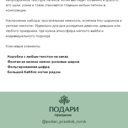
его ушки, усики и глаза становятся главным милым пятном в
композиции.
@podari_prazdnik_nvrsk
Настроение набора: трогательная нежность, эстетика tiny-шариков и
г. Новороссийск, проспект
уютная «милота». Идеально для дня рождения девочки, девушки или
Дзержинского 228
любого праздника, где нужна атмосфера мягкого вайба и
c 08:00 - 21:00
индивидуального подхода.
ПОСМОТРЕТЬ НА КАРТЕ
Ключевые элементы:
Политика обработки персональных данных
Согласие на обработку персональных данных
·
Коробка с любым текстом на заказ
;
Согласие на рекламную рассылку
·
Фонтан из мелких нежно-розовых шаров
;
ИП Валанчюс Надежда Сергеевна ИНН
·
Фольгированная цифра
;
234992496920. ОГРНИП 325237500181448
·
Большой бабблс-котик рядом
.