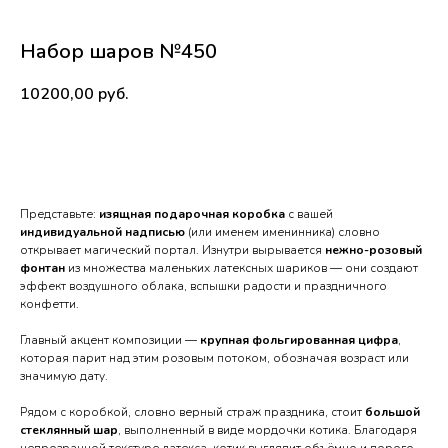
Набор шаров №450
10200,00
руб.
В корзину
Представьте:
изящная подарочная коробка
с вашей
индивидуальной надписью
(или именем именинника) словно
открывает магический портал. Изнутри вырывается
нежно-розовый
фонтан
из множества маленьких латексных шариков — они создают
эффект воздушного облака, вспышки радости и праздничного
конфетти.
Главный акцент композиции —
крупная фольгированная цифра
,
которая парит над этим розовым потоком, обозначая возраст или
значимую дату.
Рядом с коробкой, словно верный страж праздника, стоит
большой
стеклянный шар
, выполненный в виде мордочки котика. Благодаря
непрозрачной текстуре латекса, котик выглядит объёмно и дорого,