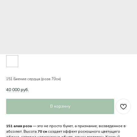
151 Биение сердца (роза 70см)
40 000
руб.
В корзину
151 алая роза
— это не просто букет, а признание, возведенное в
абсолют. Высота
70 см
создает эффект роскошного цветущего
облака, которое невозможно обнять одним взглядом. Каждый