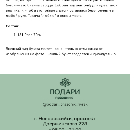
@podari_prazdnik_nvrsk
бутон — это биение сердца. Собран под ленточку для идеальной
г. Новороссийск, проспект
вертикали, чтобы этот океан страсти оставался безупречным в
Дзержинского 228
любой руке. Тысяча "люблю" в одном жесте.
c 08:00 - 21:00
ПОСМОТРЕТЬ НА КАРТЕ
Состав
:
151 Роза 70см
Политика обработки персональных данных
Согласие на обработку персональных данных
Согласие на рекламную рассылку
Внешний вид букета может незначительно отличаться от
ИП Валанчюс Надежда Сергеевна ИНН
изображения на фото - каждый букет создается индивидуально.
234992496920. ОГРНИП 325237500181448