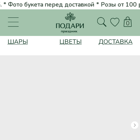
* Фото букета перед доставкой * Розы от 100 руб. *
Стильные бук
Вернуться на главную
0
ШАРЫ
ЦВЕТЫ
ДОСТАВКА
Цветы
151 Биение сердца (роза 70см)