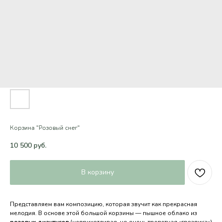
Корзина "Розовый снег"
10 500
руб.
В корзину
Представляем вам композицию, которая звучит как прекрасная
мелодия. В основе этой большой корзины — пышное облако из
розовых диантусов
(неприхотливая, но очень трепетная «гвоздика»)