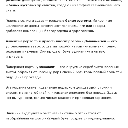
и
белых кустовых хризантем
, создающих эффект свежевыпавшего
снега.
Главные солисты здесь — изящные
белые эустомы
. Их крупные
шелковистые цветы напоминают колокольчики или звезды,
добавляя композиции благородства и дороговизны.
Акцент на дерзость и яркость вносит розовый
Львиный зев
— его
устремленные вверх соцветия похожи на язычки пламени, только
@podari_prazdnik_nvrsk
розовые и нежные. Они придают букету динамику и лёгкую
игривость.
г. Новороссийск, проспект
Дзержинского 228
Завершает картину
эвкалипт
— его округлые серебристо-зеленые
c 08:00 - 21:00
листья обрамляют корзину, даря свежий, чуть горьковатый аромат и
ПОСМОТРЕТЬ НА КАРТЕ
ощущение прохлады.
Политика обработки персональных данных
Эта корзина станет идеальным подарком для девушки с тонким
Согласие на обработку персональных данных
вкусом, маме на юбилей или как знак внимания без повода. Здесь
Согласие на рекламную рассылку
нет вычурности, только чистая красота и природная гармония.
ИП Валанчюс Надежда Сергеевна ИНН
234992496920. ОГРНИП 325237500181448
Внешний вид букета может незначительно отличаться от
изображения на фото - каждый букет создается индивидуально.