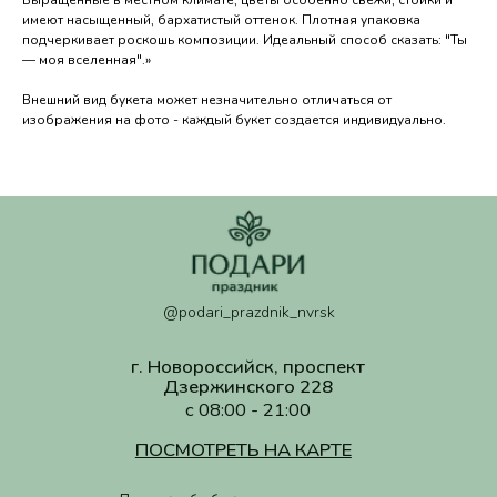
c 08:00 - 21:00
имеют насыщенный, бархатистый оттенок. Плотная упаковка
ПОСМОТРЕТЬ НА КАРТЕ
подчеркивает роскошь композиции. Идеальный способ сказать: "Ты
— моя вселенная".»
Политика обработки персональных данных
Согласие на обработку персональных данных
Внешний вид букета может незначительно отличаться от
Согласие на рекламную рассылку
изображения на фото - каждый букет создается индивидуально.
ИП Валанчюс Надежда Сергеевна ИНН
234992496920. ОГРНИП 325237500181448