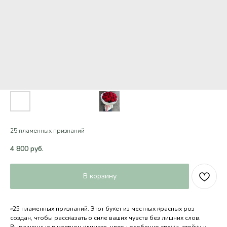
25 пламенных признаний
4 800
руб.
В корзину
@podari_prazdnik_nvrsk
«25 пламенных признаний. Этот букет из местных красных роз
г. Новороссийск, проспект
создан, чтобы рассказать о силе ваших чувств без лишних слов.
Дзержинского 228
Выращенные в местном климате, цветы особенно свежи, стойки и