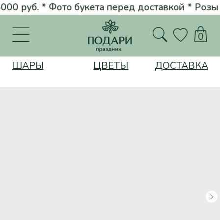
0 руб. * Фото букета перед доставкой * Розы от 100 руб. *
Стил
Вернуться на главную
0
ШАРЫ
ЦВЕТЫ
ДОСТАВКА
Цветы
25 пламенных признаний